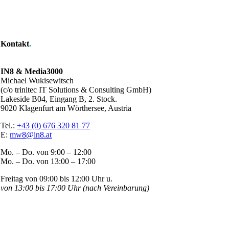
Kontakt
.
IN8 & Media3000
Michael Wukisewitsch
(c/o trinitec IT Solutions & Consulting GmbH)
Lakeside B04, Eingang B, 2. Stock.
9020 Klagenfurt am Wörthersee, Austria
Tel.:
+43 (0) 676 320 81 77
E:
mw8@in8.at
Mo. – Do. von 9:00 – 12:00
Mo. – Do. von 13:00 – 17:00
Freitag von 09:00 bis 12:00 Uhr u.
von 13:00 bis 17:00 Uhr (nach Vereinbarung)
UID: ATU53776908
Social Media
.