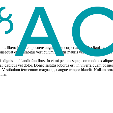
nibus libero justo, eu posuere augue ullamcorper a. Morbi a ligula vel e
onsequat ex. Curabitur vestibulum lobortis mauris vel pretium. Proin eu ma
uis dignissim blandit faucibus. In et mi pellentesque, commodo ex aliqu
, dapibus vel dolor. Donec sagittis lobortis est, in viverra quam posuer
o. Vestibulum fermentum magna eget augue tempor blandit. Nullam ornare
inar.