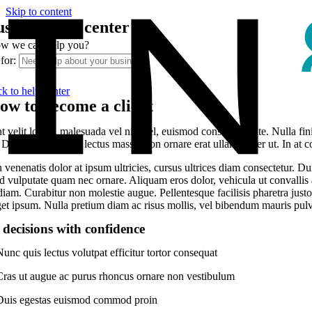
Skip to content
usiness help center
w we can help you?
for:
ck to help center
ow to become a client
t velit lorem, malesuada vel nisl vel, euismod consequat ante. Nulla fi
 Donec sollicitudin lectus massa, non ornare erat ullamcorper ut. In at c
venenatis dolor at ipsum ultricies, cursus ultrices diam consectetur. D
 vulputate quam nec ornare. Aliquam eros dolor, vehicula ut convallis at
iam. Curabitur non molestie augue. Pellentesque facilisis pharetra just
get ipsum. Nulla pretium diam ac risus mollis, vel bibendum mauris pulv
decisions with confidence
unc quis lectus volutpat efficitur tortor consequat
Cras ut augue ac purus rhoncus ornare non vestibulum
Duis egestas euismod commod proin