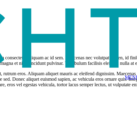
nim consectetur aliquam ac id sem. Maecenas nec volutpat sapien, id fin
gna et nibh tincidunt pulvinar. Vestibulum facilisis eleifend nulla at ef
et, rutrum eros. Aliquam aliquet mauris ac eleifend dignissim. Maecenas
MEN
e sed. Donec aliquet euismod sapien, ac vehicula eros ornare quis. Integ
, eros vel egestas vehicula, tortor lacus semper lectus, ut vulputate e