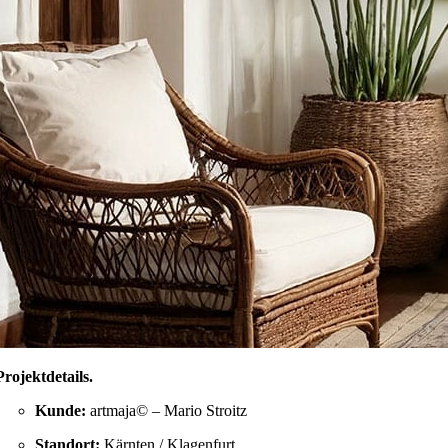
Projektdetails
.
Kunde:
artmaja© – Mario Stroitz
Standort:
Kärnten / Klagenfurt