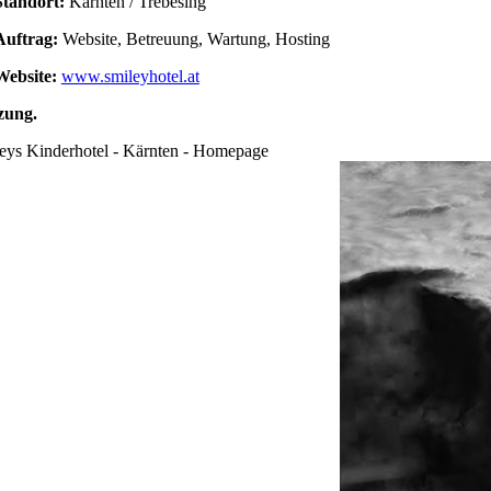
Standort:
Kärnten / Trebesing
Auftrag:
Website, Betreuung, Wartung, Hosting
Website:
www.smileyhotel.at
zung
.